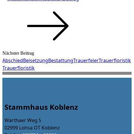
Nächster Beitrag
Abschied
Beisetzung
Bestattung
Trauerfeier
Trauerfloristik
Trauerfloristik
Stammhaus Koblenz
Warthaer Weg 5
02999 Lohsa OT Koblenz