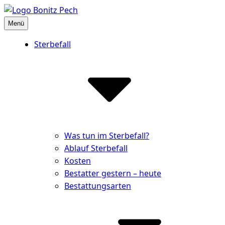
Inhalte
überspringen
Menü
Bestattungshaus Bonitz Pech
Partner der Hinterbliebenen
Sterbefall
Was tun im Sterbefall?
Ablauf Sterbefall
Kosten
Bestatter gestern – heute
Bestattungsarten