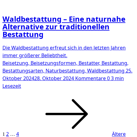
Waldbestattung – Eine naturnahe
Alternative zur traditionellen
Bestattung
Die Waldbestattung erfreut sich in den letzten Jahren
immer größerer Beliebtheit.
Beisetzung, Beisetzungsformen, Bestatter, Bestattung,
Bestattungsarten, Naturbestattung, Waldbestattung
25.
Oktober 2024
28. Oktober 2024
Kommentare 0
3 min
Lesezeit
Seitennummerierung
Seite
Seite
Seite
der
Beiträge
2
4
Ältere
1
…