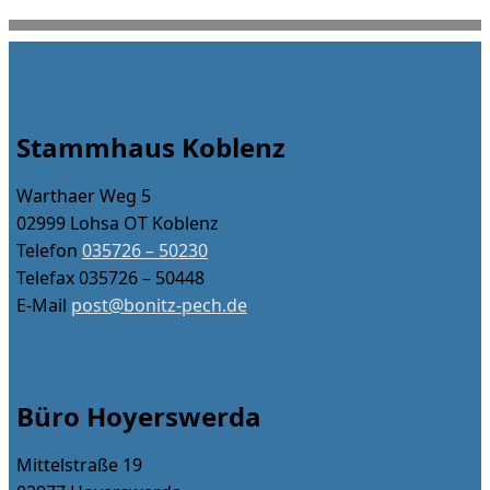
Stammhaus Koblenz
Warthaer Weg 5
02999 Lohsa OT Koblenz
Telefon
035726 – 50230
Telefax 035726 – 50448
E-Mail
post@bonitz-pech.de
Büro Hoyerswerda
Mittelstraße 19