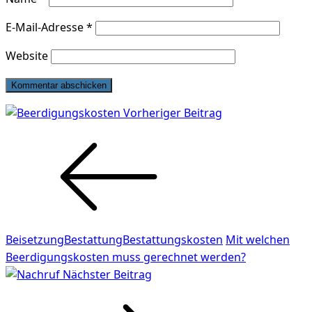
E-Mail-Adresse
*
Website
Beitragsnavigation
Vorheriger Beitrag
Beisetzung
Bestattung
Bestattungskosten
Mit welchen
Vorheriger
Beerdigungskosten muss gerechnet werden?
Beitrag
Nächster Beitrag