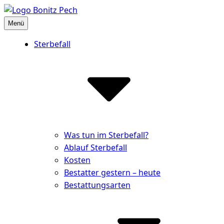
Inhalte
überspringen
Menü
Bestattungshaus Bonitz Pech
Partner der Hinterbliebenen
Sterbefall
Was tun im Sterbefall?
Ablauf Sterbefall
Kosten
Bestatter gestern – heute
Bestattungsarten