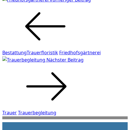
Bestattung
Trauerfloristik
Friedhofsgärtnerei
Vorheriger
Nächster Beitrag
Beitrag
Trauer
Trauerbegleitung
Nächster
Beitrag