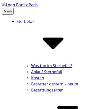
Inhalte
überspringen
Menü
Bestattungshaus Bonitz Pech
Partner der Hinterbliebenen
Sterbefall
Was tun im Sterbefall?
Ablauf Sterbefall
Kosten
Bestatter gestern – heute
Bestattungsarten