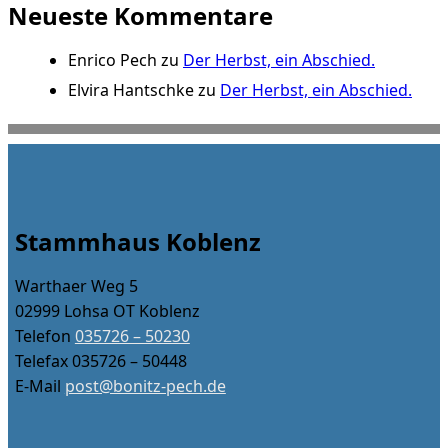
Neueste Kommentare
Enrico Pech
zu
Der Herbst, ein Abschied.
Elvira Hantschke
zu
Der Herbst, ein Abschied.
Stammhaus Koblenz
Warthaer Weg 5
02999 Lohsa OT Koblenz
Telefon
035726 – 50230
Telefax 035726 – 50448
E-Mail
post@bonitz-pech.de