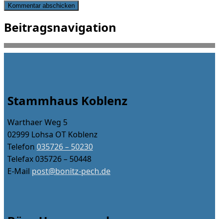
Beitragsnavigation
Stammhaus Koblenz
Warthaer Weg 5
02999 Lohsa OT Koblenz
Telefon
035726 – 50230
Telefax 035726 – 50448
E-Mail
post@bonitz-pech.de