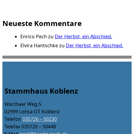
Neueste Kommentare
Enrico Pech
zu
Der Herbst, ein Abschied.
Elvira Hantschke
zu
Der Herbst, ein Abschied.
Stammhaus Koblenz
Warthaer Weg 5
02999 Lohsa OT Koblenz
Telefon
035726 – 50230
Telefax 035726 – 50448
E-Mail
post@bonitz-pech.de