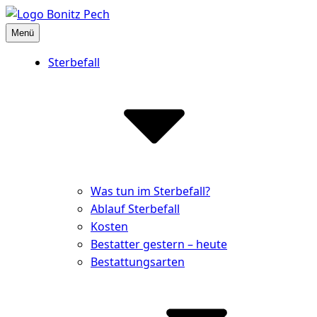
Inhalte
überspringen
Menü
Bestattungshaus Bonitz Pech
Partner der Hinterbliebenen
Sterbefall
Was tun im Sterbefall?
Ablauf Sterbefall
Kosten
Bestatter gestern – heute
Bestattungsarten