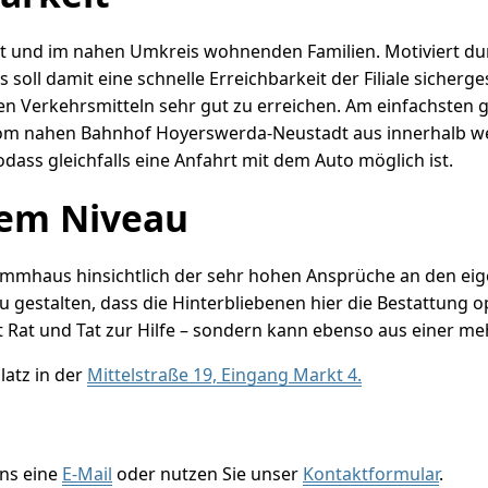
r Ort und im nahen Umkreis wohnenden Familien. Motiviert d
soll damit eine schnelle Erreichbarkeit der Filiale sicherg
n Verkehrsmitteln sehr gut zu erreichen. Am einfachsten g
 vom nahen Bahnhof Hoyerswerda-Neustadt aus innerhalb w
dass gleichfalls eine Anfahrt mit dem Auto möglich ist.
hem Niveau
mhaus hinsichtlich der sehr hohen Ansprüche an den eigen
gestalten, dass die Hinterbliebenen hier die Bestattung op
it Rat und Tat zur Hilfe – sondern kann ebenso aus einer me
latz in der
Mittelstraße 19, Eingang Markt 4.
uns eine
E-Mail
oder nutzen Sie unser
Kontaktformular
.