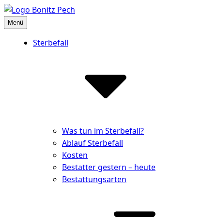
Inhalte
überspringen
Menü
Bestattungshaus Bonitz Pech
Partner der Hinterbliebenen
Sterbefall
Was tun im Sterbefall?
Ablauf Sterbefall
Kosten
Bestatter gestern – heute
Bestattungsarten