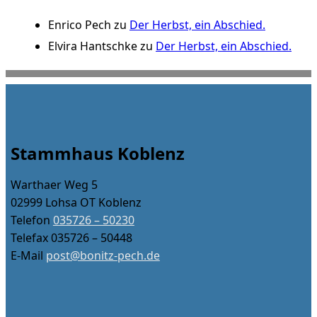
Enrico Pech
zu
Der Herbst, ein Abschied.
Elvira Hantschke
zu
Der Herbst, ein Abschied.
Stammhaus Koblenz
Warthaer Weg 5
02999 Lohsa OT Koblenz
Telefon
035726 – 50230
Telefax 035726 – 50448
E-Mail
post@bonitz-pech.de