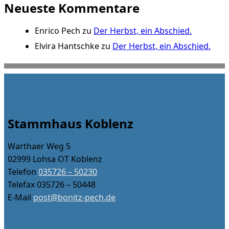
Neueste Kommentare
Enrico Pech
zu
Der Herbst, ein Abschied.
Elvira Hantschke
zu
Der Herbst, ein Abschied.
Stammhaus Koblenz
Warthaer Weg 5
02999 Lohsa OT Koblenz
Telefon
035726 – 50230
Telefax 035726 – 50448
E-Mail
post@bonitz-pech.de