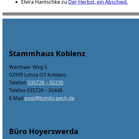
Elvira Hantschke
zu
Der Herbst, ein Abschied.
Stammhaus Koblenz
Warthaer Weg 5
02999 Lohsa OT Koblenz
Telefon
035726 – 50230
Telefax 035726 – 50448
E-Mail
post@bonitz-pech.de
Büro Hoyerswerda