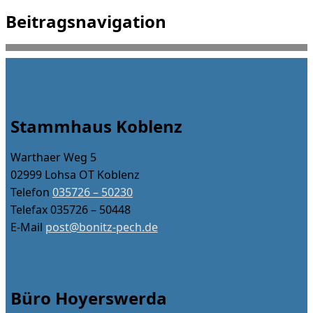
Beitragsnavigation
Stammhaus Koblenz
Warthaer Weg 5
02999 Lohsa OT Koblenz
Telefon
035726 – 50230
Telefax 035726 – 50448
E-Mail
post@bonitz-pech.de
Büro Hoyerswerda